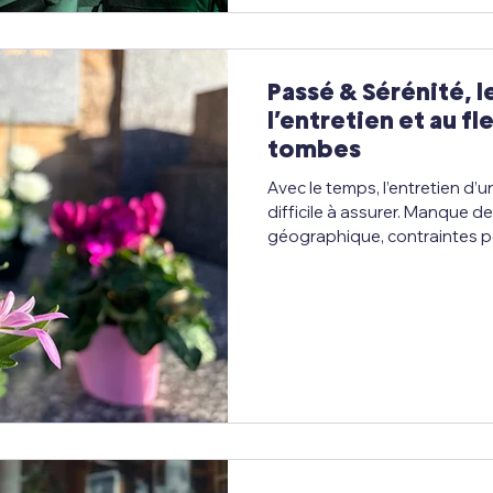
Passé & Sérénité, l
l’entretien et au f
tombes
Avec le temps, l’entretien d’
difficile à assurer. Manque d
géographique, contraintes p
: de nombreuses familles sou
hommage à leurs proches dis
se rendre régulièrement au c
contexte que Passé & Sérénité a vu le jour, avec
mission claire : proposer un 
d’entretien et de fleurissem