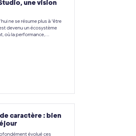
Studio, une vision
’hui ne se résume plus à “être
 est devenu un écosystème
t, où la performance,
O et désormais la visibilité
rôle central. C’est
 qu’est née DRIP , une
pendants et e-commerçants
lus propre, plus performant
e caractère : bien
séjour
rofondément évolué ces