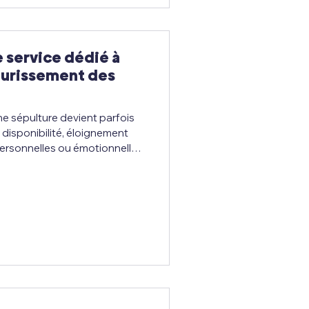
e service dédié à
leurissement des
une sépulture devient parfois
e disponibilité, éloignement
ersonnelles ou émotionnelles
haitent continuer à rendre
parus sans toujours pouvoir
imetière.C’est dans ce
 une
service professionnel
ent de tombes