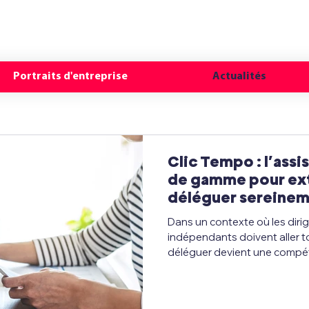
Décryptage tech & portraits 
Portraits d'entreprise
Actualités
Clic Tempo : l’assi
de gamme pour ext
déléguer sereine
Dans un contexte où les diri
indépendants doivent aller to
déléguer devient une compétence stratégique. Entre la
gestion administrative, le sui
des équipes et les obligation
mentale freine la performance