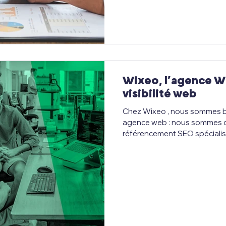
précisément pour répondre à 
a été créé. Clic Tempo est une
assistance virtuelle et l’e
Wixeo, l’agence W
visibilité web
Chez Wixeo , nous sommes bi
agence web : nous sommes 
référencement SEO spécialisés exclusivement sur la
plateforme Wix . Depuis plus
accompagnons entrepreneur
dans leur conquête de la pre
une méthode 100% orientée r
SEO spécialisée et engagée
généralistes, Wixeo se consa
créés avec Wix . Pourquo