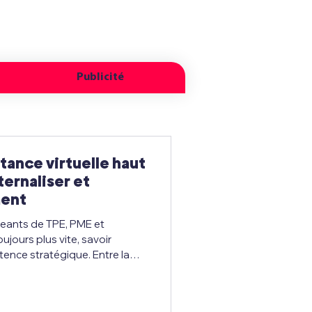
d’entrepreneurs
Publicité
stance virtuelle haut
ernaliser et
ment
geants de TPE, PME et
ujours plus vite, savoir
vi commercial, la coordination
s personnelles, la charge
 et la prise de décision.C’est