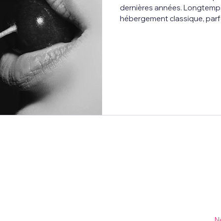
dernières années. Longtemp
hébergement classique, parf
fonctionnel, elles se transfo
lieux d’expérience , pensés po
hors de chez soi. De plus en
recherchent désormais des 
caractère , capables de surp
proposer une parenthèse diff
s’agit plu
P
Vo
e, de gadgets, de streaming et des dernières innovations
d’
ageons sur ce blog notre passion pour la tech et
N