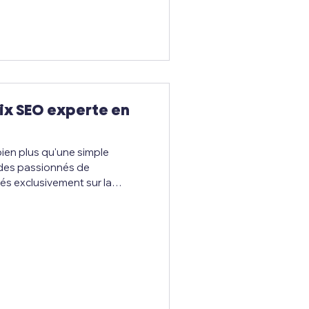
cette réalité que Clic Tempo
 société spécialisée dans l’
ix SEO experte en
en plus qu'une simple
des passionnés de
 de 10 ans, nous
s, indépendants et PME
mière page Google , grâce à
ésultats . 🔍 Une agence Wix
 Contrairement aux agences
cre uniquement au x sites