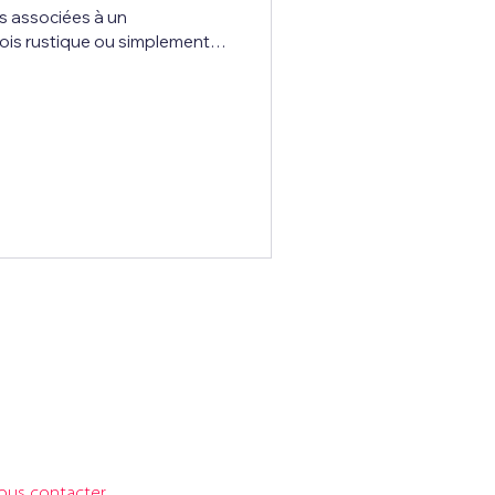
s associées à un
ois rustique ou simplement
rment aujourd’hui en véritables
ur offrir bien plus qu’une nuit
 plus de voyageurs
chambres d’hôtes de
rendre, de séduire et de
érente du quotidien. Il ne
ublicité
tre publicité sur notre site ? Bénéficiez
une visibilité idéale au juste prix !
ous contacter