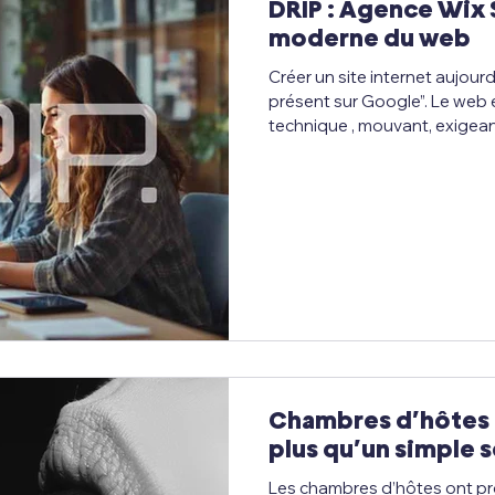
DRIP : Agence Wix 
moderne du web
Créer un site internet aujourd
présent sur Google”. Le web
technique , mouvant, exigean
l’expérience utilisateur, le SE
dans les outils d’IA jouent un 
précisément dans ce contexte
agence wix studio pensée pour accompagner les
marques, entreprises, indé
vers une présence digitale p
Chambres d’hôtes d
plus qu’un simple 
Les chambres d’hôtes ont p