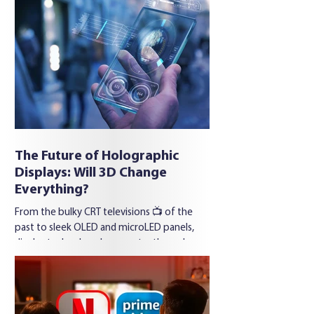
forward to 2024: pilot projects are no
longer experiments in secrecy. In the United
States, Europe, Africa, and Asia , drones
already transport medicine, e-commerce
packages 🛍️, and even food supplies 🍎. The
central questio
The Future of Holographic
Displays: Will 3D Change
Everything?
From the bulky CRT televisions 📺 of the
past to sleek OLED and microLED panels,
display technology has constantly evolved
toward sharper...