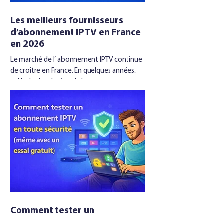
Les meilleurs fournisseurs
d’abonnement IPTV en France
en 2026
Le marché de l’ abonnement IPTV continue
de croître en France. En quelques années,
cette technologie est devenue une
alternative sérieuse à la télévision
traditionnelle, séduisant des millions
d’utilisateurs à la recherche de flexibilité, de
diversité de contenus et de qualité d’image.
Mais face à la multiplication des offres, une
question revient sans cesse : quel
abonnement IPTV choisir en 2026 ? Fiabilité
des serveurs, stabilité du streaming, richesse
des chaînes, compati
Comment tester un