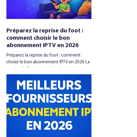
Préparez la reprise du foot :
comment choisir le bon
abonnement IPTV en 2026
Préparez la reprise du foot : comment
choisir le bon abonnement IPTV en 2026 La
reprise du foot approche et, comme
chaque saison, la même question revient :
comment tout suivre sans exploser son
budget entre plusieurs plateformes et
bouquets TV classiques ? C’est précisément
là qu’intervient l’ abonnement iptv . Bien
configuré, il permet de centraliser chaînes
de sport, matchs internationaux, émissions
d’analyse et rediffusions sur un seul et
même environnement. Mais face à l