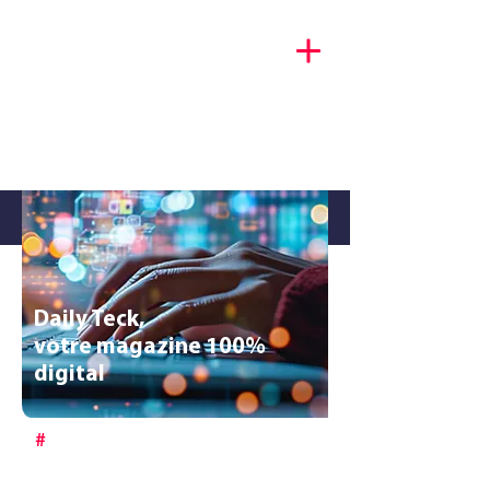
Décryptage tech & portraits
d’entrepreneurs
Daily Teck,
votre magazine 100%
digital
#
Meilleur IPTV : Les Meilleurs
abonnement IPTV