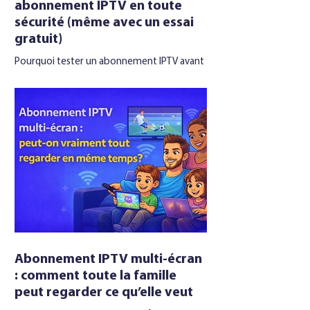
abonnement IPTV en toute
sécurité (même avec un essai
gratuit)
Pourquoi tester un abonnement IPTV avant
de payer En 2026, l’ abonnement iptv est
devenu le réflexe de beaucoup d’utilisateurs
qui veulent tout avoir sur un seul écran :
chaînes TV françaises, bouquets étrangers,
sports, cinéma et VOD illimitée pour
quelques euros par mois. Avant de sortir la
carte bancaire, beaucoup cherchent une
solution pour tester un abonnement iptv
gratuitement, ou au moins sur une courte
période, afin de vérifier la qualité réelle du
service. C’est une
Abonnement IPTV multi-écran
: comment toute la famille
peut regarder ce qu’elle veut