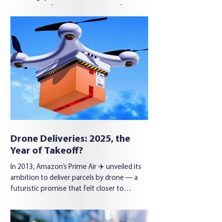
evolved significantly with the rise of IPTV
subscriptions. Instead of juggling multiple
platforms or paying for expensive cable
packages, IPTV offers a convenient way to
access a wide range of content in one place.
This post explains why IPTV subscriptions
have become popular, especially in the UK,
and guides readers on how to select the
best IPTV provider for their needs. Un écran
de télévision montrant un match de
football en direct
Drone Deliveries: 2025, the
Year of Takeoff?
In 2013, Amazon’s Prime Air ✈️ unveiled its
ambition to deliver parcels by drone — a
futuristic promise that felt closer to
science fiction than logistics. Over the years,
other giants like Google Wing 🚀, DHL, and
UPS have tested similar concepts. Fast