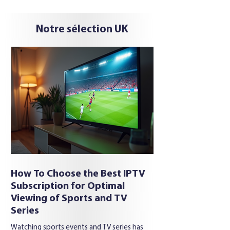
récents, des séries mises à jour en
continu… sur le papier, tout paraît
spectaculaire. Pourtant, lorsqu’on se
Notre sélection UK
retrouve le soir devant son écran, la
question est beaucoup plus simple : est-ce
que ça fonctionne vraiment ? Les usages
ont changé. Les téléspectateurs veulent
désormais une expéri
How To Choose the Best IPTV
Subscription for Optimal
Viewing of Sports and TV
Series
Watching sports events and TV series has