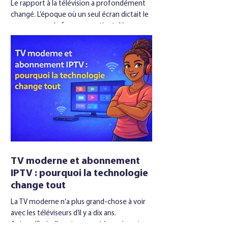
Le rapport à la télévision a profondément
changé. L’époque où un seul écran dictait le
programme du foyer appartient désormais
au passé. Aujourd’hui, chacun possède ses
habitudes de consommation, ses séries, ses
compétitions sportives, ses envies de films
à la demande. Dans ce nouveau paysage, l’
abonnement IPTV s’est imposé comme une
solution capable d’absorber cette diversité
sans compliquer l’organisation familiale. Ce
succès ne tient pas uniquement au nombre
de chaînes d
TV moderne et abonnement
IPTV : pourquoi la technologie
change tout
La TV moderne n’a plus grand-chose à voir
avec les téléviseurs d’il y a dix ans.
Aujourd’hui, elle est connectée, puissante,