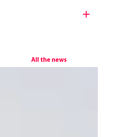
Décryptage tech & portraits
d’entrepreneurs
All the news